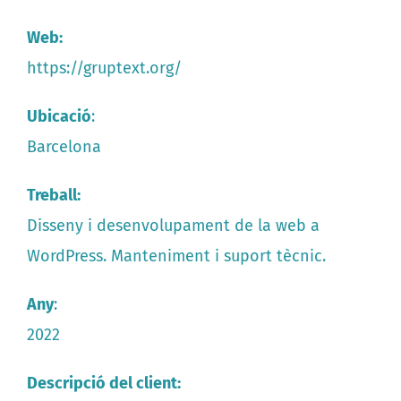
Contacte
Web:
Es
https://gruptext.org/
Ubicació
:
Barcelona
Treball:
Disseny i desenvolupament de la web a
WordPress. Manteniment i suport tècnic.
Any
:
2022
Descripció del client: