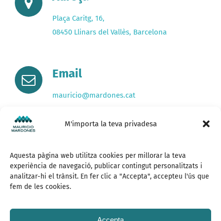
Plaça Caritg, 16,
08450 Llinars del Vallès, Barcelona
Email
mauricio@mardones.cat
M'importa la teva privadesa
Telèfon
Aquesta pàgina web utilitza cookies per millorar la teva
+34 680507258
experiència de navegació, publicar contingut personalitzats i
analitzar-hi el trànsit. En fer clic a "Accepta", accepteu l'ús que
fem de les cookies.
Accepta