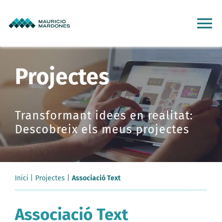
Skip
to
To
content
Na
Inici
Projectes
Projectes
Transformant idees en realitat:
Descobreix els meus projectes
Serveis
Qui sóc
Inici
|
Projectes
|
Associació Text
Clients
Associació Text