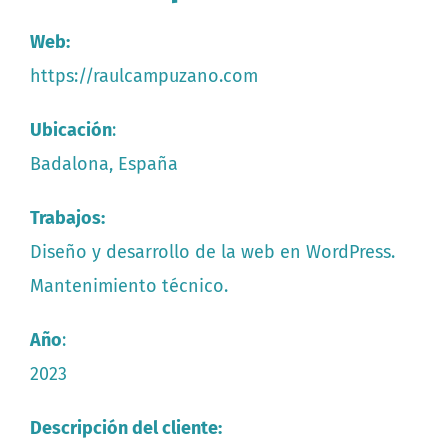
Contacte
Web:
Es
https://raulcampuzano.com
Ubicación
:
Badalona, España
Trabajos:
Diseño y desarrollo de la web en WordPress.
Mantenimiento técnico.
Año
:
2023
Descripción del cliente: