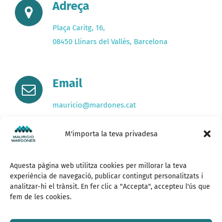
Adreça
Plaça Caritg, 16,
08450 Llinars del Vallès, Barcelona
Email
mauricio@mardones.cat
M'importa la teva privadesa
Telèfon
Aquesta pàgina web utilitza cookies per millorar la teva
+34 680507258
experiència de navegació, publicar contingut personalitzats i
analitzar-hi el trànsit. En fer clic a "Accepta", accepteu l'ús que
fem de les cookies.