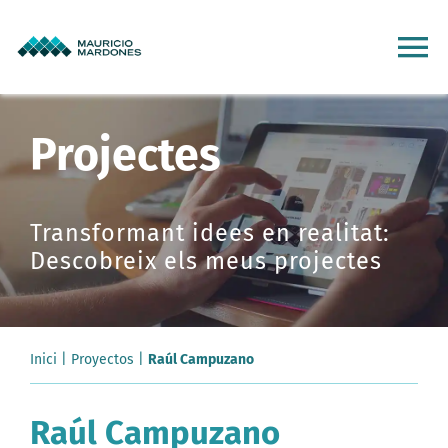
Skip
to
To
content
Na
Inici
Projectes
Projectes
Transformant idees en realitat:
Descobreix els meus projectes
Serveis
Qui sóc
Inici
|
Proyectos
|
Raúl Campuzano
Clients
Raúl Campuzano