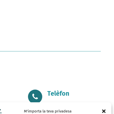
Telèfon
s.cat
+34 680507258
M'importa la teva privadesa